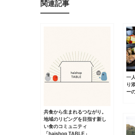
関連記事
一
り
ー
共食から生まれるつながり。
地域のリビングを目指す新し
い食のコミュニティ
「haishop TABLE」