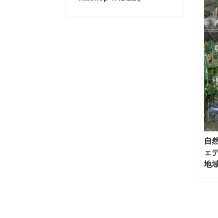
自
ェ
地