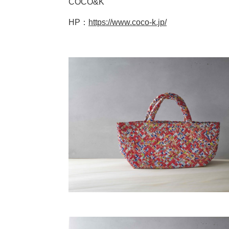
COCO&K
HP：
https://www.coco-k.jp/