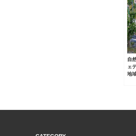
自
ェ
地
CATEGORY