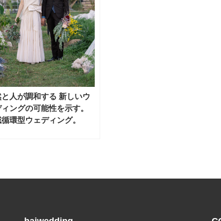
然と人が調和する 新しいウ
ディングの可能性を示す。
域循環型ウェディング。
haiwedding
C